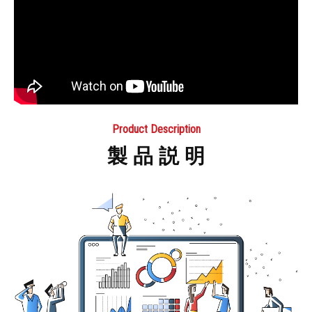
Product Description
製 品 説 明